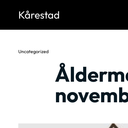
Kårestad
Uncategorized
Ålderma
novemb