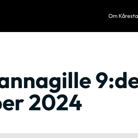
Om Kårest
nnagille 9:d
er 2024