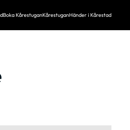
ad
Boka Kårestugan
Kårestugan
Händer i Kårestad
e